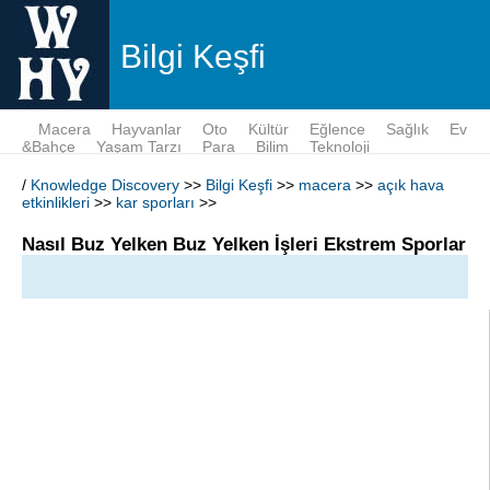
Bilgi Keşfi
Macera
Hayvanlar
Oto
Kültür
Eğlence
Sağlık
Ev
&Bahçe
Yaşam Tarzı
Para
Bilim
Teknoloji
/
Knowledge Discovery
>>
Bilgi Keşfi
>>
macera
>>
açık hava
etkinlikleri
>>
kar sporları
>>
Nasıl Buz Yelken Buz Yelken İşleri Ekstrem Sporlar
Resim Galerisi Ekstrem Sporlar Resim Galerisi buz
tekneler Çek Cumhuriyeti'nde bir donmuş göl
üzerinde yarış hazırlamak nasıl makaleye göz atın
William Harris tarafından
İşleri Works