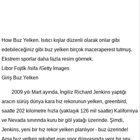
How Buz Yelken. Isıtıcı kışlar düzenli olarak onlar gibi
edebileceğiniz gibi buz yelken birçok maceraperest tutmuş.
Ekstrem sporlar daha fazla resim görmek.
Libor Fojtík /isifa /Getty Images
Giriş Buz Yelken
2009 yılı Mart ayında, İngiliz Richard Jenkins yaptığı
aracın sürüş dünya kara hız rekorunun yelken, greenbird,
saatte 202 kilometre hızla (yaklaşık 126 mil saatte) Kaliforniya
ve Nevada sınırında kuru bir göl yatağı üzerinde. Şimdi,
Jenkins, yeni bir hız rekor yelken planlıyor - buz üzerinde!
Ama buz yelken rekabet aşırı spor dünyasında yeni bir şey