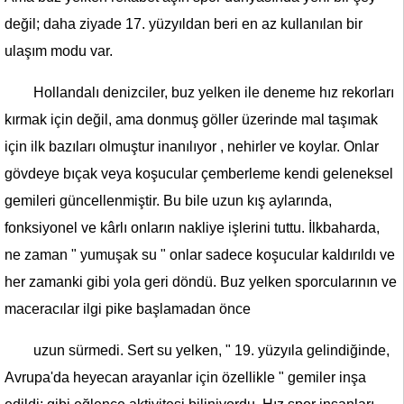
değil; daha ziyade 17. yüzyıldan beri en az kullanılan bir
ulaşım modu var.
Hollandalı denizciler, buz yelken ile deneme hız rekorları
kırmak için değil, ama donmuş göller üzerinde mal taşımak
için ilk bazıları olmuştur inanılıyor , nehirler ve koylar. Onlar
gövdeye bıçak veya koşucular çemberleme kendi geleneksel
gemileri güncellenmiştir. Bu bile uzun kış aylarında,
fonksiyonel ve kârlı onların nakliye işlerini tuttu. İlkbaharda,
ne zaman " yumuşak su " onlar sadece koşucular kaldırıldı ve
her zamanki gibi yola geri döndü. Buz yelken sporcularının ve
maceracılar ilgi pike başlamadan önce
uzun sürmedi. Sert su yelken, " 19. yüzyıla gelindiğinde,
Avrupa'da heyecan arayanlar için özellikle " gemiler inşa