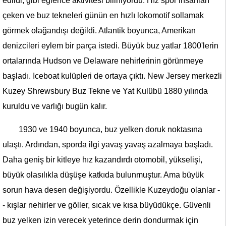
edildi; gibi eğlence aktivitesi biliniyordu. Hız spor insanları
çeken ve buz tekneleri günün en hızlı lokomotif sollamak
görmek olağandışı değildi. Atlantik boyunca, Amerikan
denizcileri eylem bir parça istedi. Büyük buz yatlar 1800'lerin
ortalarında Hudson ve Delaware nehirlerinin görünmeye
başladı. Iceboat kulüpleri de ortaya çıktı. New Jersey merkezli
Kuzey Shrewsbury Buz Tekne ve Yat Kulübü 1880 yılında
kuruldu ve varlığı bugün kalır.
1930 ve 1940 boyunca, buz yelken doruk noktasına
ulaştı. Ardından, sporda ilgi yavaş yavaş azalmaya başladı.
Daha geniş bir kitleye hız kazandırdı otomobil, yükselişi,
büyük olasılıkla düşüşe katkıda bulunmuştur. Ama büyük
sorun hava desen değişiyordu. Özellikle Kuzeydoğu olanlar -
- kışlar nehirler ve göller, sıcak ve kısa büyüdükçe. Güvenli
buz yelken izin verecek yeterince derin dondurmak için