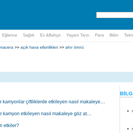
Eğlence
Sağlık
Ev &Bahçe
Yaşam Tarzı
Para
Bilim
Tekn
macera
>>
açık hava etkinlikleri
>>
ahır ömrü
BILG
r kamyonlar çiftliklerde etkileyen nasıl makaleye…
erde kamyon etkileyen nasıl makaleye göz at…
n etkiler?