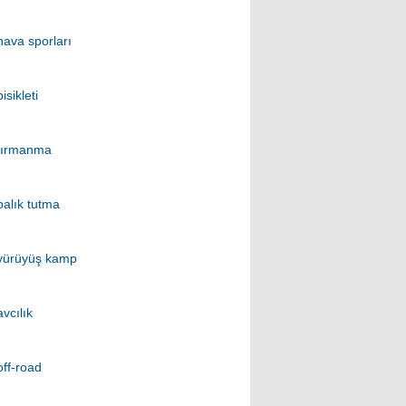
hava sporları
bisikleti
tırmanma
balık tutma
yürüyüş kamp
avcılık
off-road