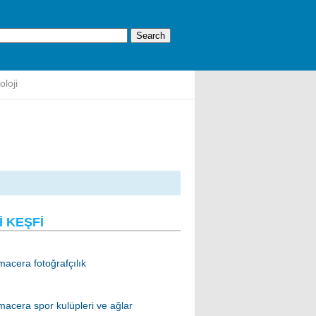
oloji
I KEŞFI
macera fotoğrafçılık
macera spor kulüpleri ve ağlar