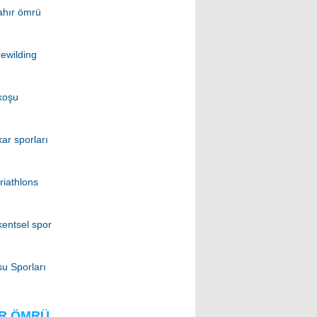
ahır ömrü
rewilding
koşu
kar sporları
triathlons
kentsel spor
su Sporları
IR ÖMRÜ