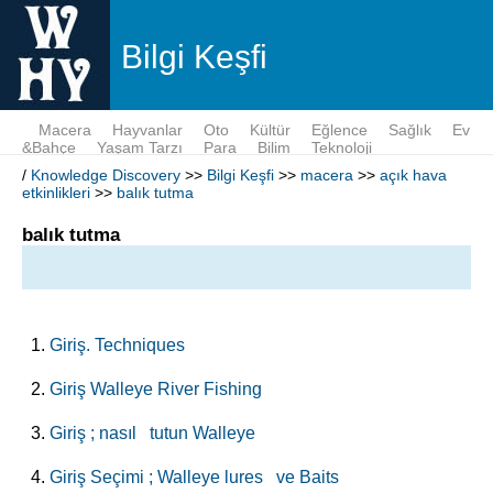
Bilgi Keşfi
Macera
Hayvanlar
Oto
Kültür
Eğlence
Sağlık
Ev
&Bahçe
Yaşam Tarzı
Para
Bilim
Teknoloji
/
Knowledge Discovery
>>
Bilgi Keşfi
>>
macera
>>
açık hava
etkinlikleri
>>
balık tutma
balık tutma
Giriş. Techniques
Giriş Walleye River Fishing
Giriş ; nasıl tutun Walleye
Giriş Seçimi ; Walleye lures ve Baits