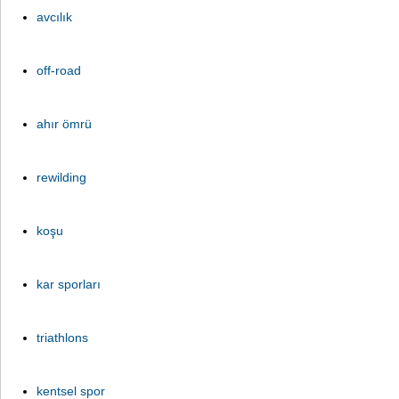
avcılık
off-road
ahır ömrü
rewilding
koşu
kar sporları
triathlons
kentsel spor