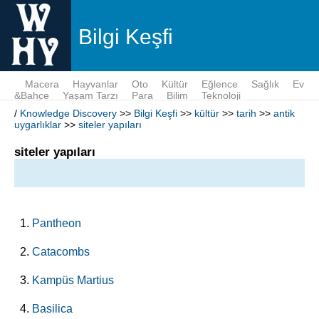
Bilgi Keşfi
Macera
Hayvanlar
Oto
Kültür
Eğlence
Sağlık
Ev
&Bahçe
Yaşam Tarzı
Para
Bilim
Teknoloji
/
Knowledge Discovery
>>
Bilgi Keşfi
>>
kültür
>>
tarih
>>
antik
uygarlıklar
>>
siteler yapıları
siteler yapıları
Pantheon
Catacombs
Kampüs Martius
Basilica