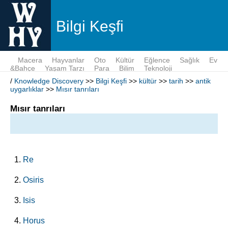
Bilgi Keşfi
Macera
Hayvanlar
Oto
Kültür
Eğlence
Sağlık
Ev
&Bahçe
Yaşam Tarzı
Para
Bilim
Teknoloji
/
Knowledge Discovery
>>
Bilgi Keşfi
>>
kültür
>>
tarih
>>
antik
uygarlıklar
>>
Mısır tanrıları
Mısır tanrıları
Re
Osiris
Isis
Horus