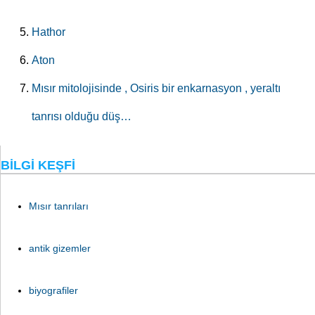
Hathor
Aton
Mısır mitolojisinde , Osiris bir enkarnasyon , yeraltı
tanrısı olduğu düş…
BILGI KEŞFI
Mısır tanrıları
antik gizemler
biyografiler