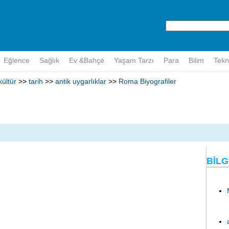
Eğlence
Sağlık
Ev &Bahçe
Yaşam Tarzı
Para
Bilim
Tekn
kültür
>>
tarih
>>
antik uygarlıklar
>>
Roma Biyografiler
BILG