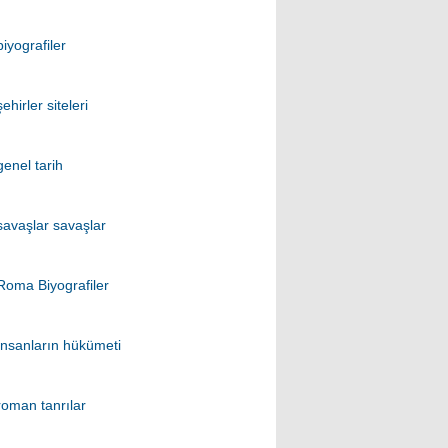
biyografiler
şehirler siteleri
genel tarih
savaşlar savaşlar
Roma Biyografiler
İnsanların hükümeti
roman tanrılar