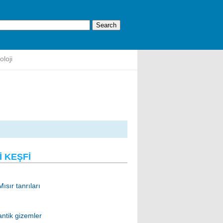
oloji
I KEŞFI
Mısır tanrıları
antik gizemler