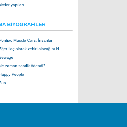
siteler yapıları
MA BIYOGRAFILER
Pontiac Muscle Cars: İnsanlar
Eğer ilaç olarak zehiri alacağını N…
Sewage
Ne zaman saatlik ödendi?
Happy People
Sun