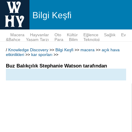
Bilgi Keşfi
Macera
Hayvanlar
Oto
Kültür
Eğlence
Sağlık
Ev
&Bahçe
Yaşam Tarzı
Para
Bilim
Teknoloji
/
Knowledge Discovery
>>
Bilgi Keşfi
>>
macera
>>
açık hava
etkinlikleri
>>
kar sporları
>>
Buz Balıkçılık Stephanie Watson tarafından
İşleri Works