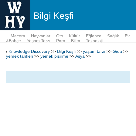
Bilgi Keşfi
Macera
Hayvanlar
Oto
Kültür
Eğlence
Sağlık
Ev
&Bahçe
Yaşam Tarzı
Para
Bilim
Teknoloji
/
Knowledge Discovery
>>
Bilgi Keşfi
>>
yaşam tarzı
>>
Gıda
>>
yemek tarifleri
>>
yemek pişirme
>>
Asya
>>
: Kokulu Basmati Rice