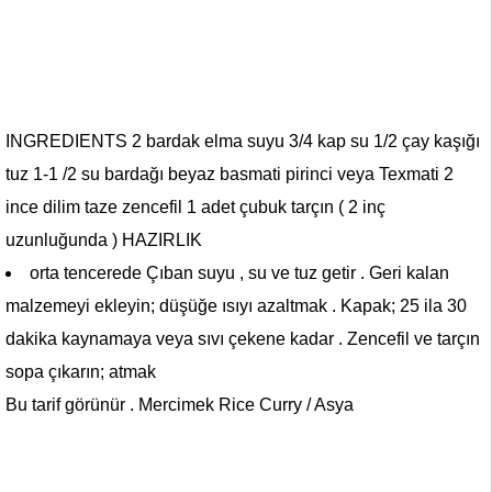
INGREDIENTS 2 bardak elma suyu 3/4 kap su 1/2 çay kaşığı
tuz 1-1 /2 su bardağı beyaz basmati pirinci veya Texmati 2
ince dilim taze zencefil 1 adet çubuk tarçın ( 2 inç
uzunluğunda ) HAZIRLIK
orta tencerede Çıban suyu , su ve tuz getir . Geri kalan
malzemeyi ekleyin; düşüğe ısıyı azaltmak . Kapak; 25 ila 30
dakika kaynamaya veya sıvı çekene kadar . Zencefil ve tarçın
sopa çıkarın; atmak
Bu tarif görünür . Mercimek Rice Curry / Asya