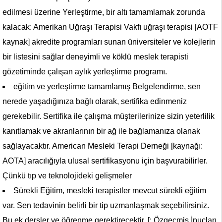
edilmesi üzerine Yerleştirme, bir altı tamamlamak zorunda
kalacak: Amerikan Uğraşı Terapisi Vakfı uğraşı terapisi [AOTF
kaynak] akredite programları sunan üniversiteler ve kolejlerin
bir listesini sağlar deneyimli ve köklü meslek terapisti
gözetiminde çalışan aylık yerleştirme programı.
eğitim ve yerleştirme tamamlamış Belgelendirme, sen
nerede yaşadığınıza bağlı olarak, sertifika edinmeniz
gerekebilir. Sertifika ile çalışma müşterilerinize sizin yeterlilik
kanıtlamak ve akranlarının bir ağ ile bağlamanıza olanak
sağlayacaktır. American Mesleki Terapi Derneği [kaynağı:
AOTA] aracılığıyla ulusal sertifikasyonu için başvurabilirler.
Çünkü tıp ve teknolojideki gelişmeler
Sürekli Eğitim, mesleki terapistler mevcut sürekli eğitim
var. Sen tedavinin belirli bir tip uzmanlaşmak seçebilirsiniz.
Bu ek dersler ve öğrenme gerektirecektir. [: Özgeçmiş İpuçları