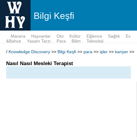
Bilgi Keşfi
Macera
Hayvanlar
Oto
Kültür
Eğlence
Sağlık
Ev
&Bahçe
Yaşam Tarzı
Para
Bilim
Teknoloji
/
Knowledge Discovery
>>
Bilgi Keşfi
>>
para
>>
işler
>>
kariyer
>>
Nasıl Nasıl Mesleki Terapist
Mesleki terapistler bu yaralandı verilmesini
sağlamaktadır, sağlık sisteminin gerekli bir parçasıdır
olmak için bir İş Terapisti olmak için yazı göz atın
Mesleki Terapi olmak için Mesleki Therapist