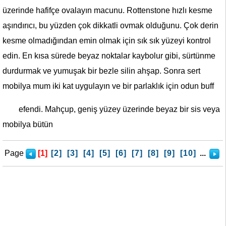
üzerinde hafifçe ovalayın macunu. Rottenstone hızlı kesme
aşındırıcı, bu yüzden çok dikkatli ovmak olduğunu. Çok derin
kesme olmadığından emin olmak için sık sık yüzeyi kontrol
edin. En kısa sürede beyaz noktalar kaybolur gibi, sürtünme
durdurmak ve yumuşak bir bezle silin ahşap. Sonra sert
mobilya mum iki kat uygulayın ve bir parlaklık için odun buff
efendi. Mahçup, geniş yüzey üzerinde beyaz bir sis veya
mobilya bütün
Page
[1]
[2]
[3]
[4]
[5]
[6]
[7]
[8]
[9]
[10]
...
>>