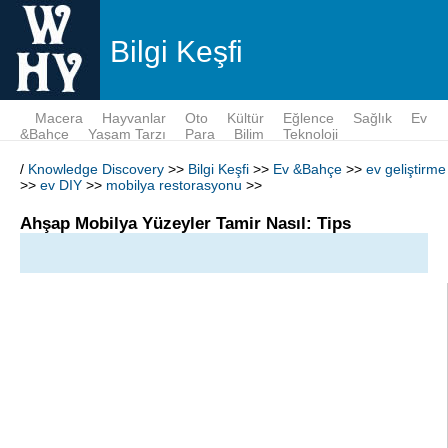
Bilgi Keşfi
Macera
Hayvanlar
Oto
Kültür
Eğlence
Sağlık
Ev
&Bahçe
Yaşam Tarzı
Para
Bilim
Teknoloji
/
Knowledge Discovery
>>
Bilgi Keşfi
>>
Ev &Bahçe
>>
ev geliştirme
>>
ev DIY
>>
mobilya restorasyonu
>>
Ahşap Mobilya Yüzeyler Tamir Nasıl: Tips